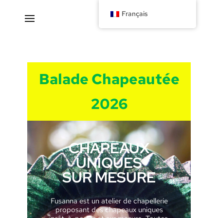
Français
Balade Chapeautée
2026
CHAPEAUX
UNIQUES
SUR MESURE
Fusanna est un atelier de chapellerie
proposant des chapeaux uniques