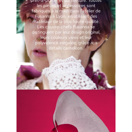
prêt-à-porter et sur mesure. Toutes
les pièces et accessoires sont
fabriqués à la main dans l'atelier de
Fusanna à Lyon, en utilisant des
matériaux de la plus haute qualité.
Les couvre-chefs Fusanna se
distinguent par leur design original,
leurs couleurs vives et leur
polyvalence inégalée, grâce aux
détails caméléon.