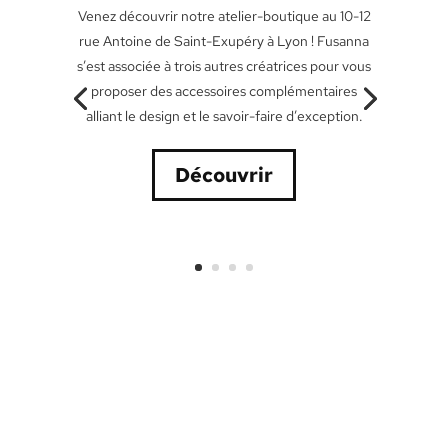
Venez découvrir notre atelier-boutique au 10-12
rue
Antoine de Saint-Exupéry
à Lyon ! Fusanna
La référence lyonnaise du sur mesure depuis
s’est associée à trois autres créatrices pour vous
1996. Nous réaliserons pour vous un costume,
proposer des accessoires complémentaires
un manteau et une chemise au tombé
alliant le design et le savoir-faire d’exception.
impeccable. Notre expertise vous garantit un
résultat inégalable, entièrement sur mesure.
Découvrir